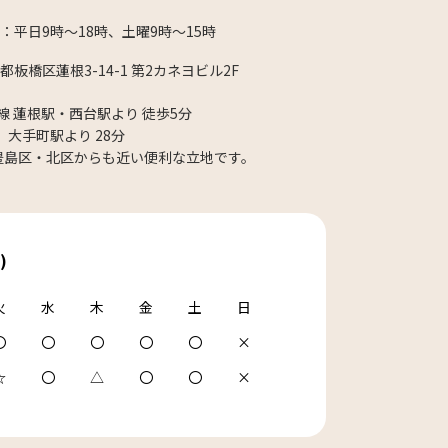
：平日9時〜18時、土曜9時〜15時
東京都板橋区蓮根3-14-1 第2カネヨビル2F
線 蓮根駅・西台駅より 徒歩5分
大手町駅より 28分
豊島区・北区からも近い便利な立地です。
)
火
水
木
金
土
日
〇
〇
〇
〇
〇
×
☆
〇
△
〇
〇
×