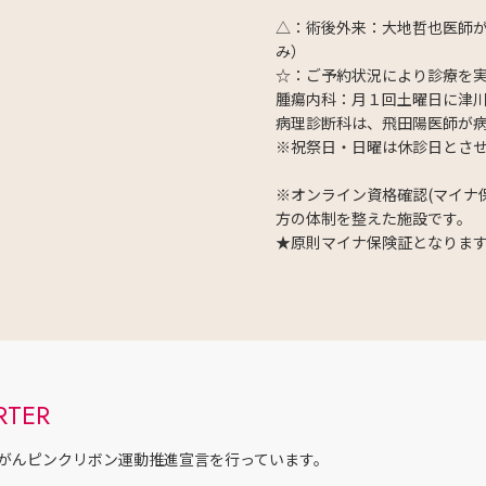
△：術後外来：大地哲也医師が担
み）
☆：ご予約状況により診療を
腫瘍内科：月１回土曜日に津
病理診断科は、飛田陽医師が
※祝祭日・日曜は休診日とさ
※オンライン資格確認(マイナ
方の体制を整えた施設です。
★原則マイナ保険証となりま
RTER
がんピンクリボン運動推進宣言を
行っています。