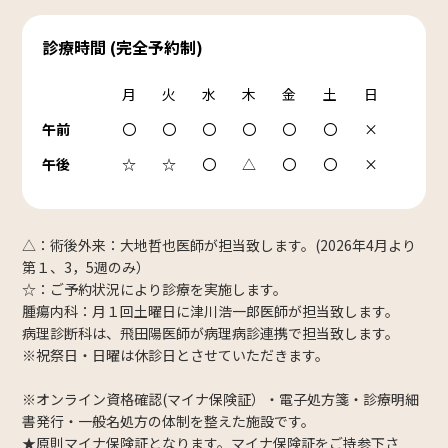
診療時間 (完全予約制)
月
火
水
木
金
土
日
午前
〇
〇
〇
〇
〇
〇
×
午後
☆
☆
〇
△
〇
〇
×
△：術後外来：大地哲也医師が担当致します。(2026年4月より
第１、3，5週のみ）
☆：ご予約状況により診療を実施します。
腫瘍内科：月１回土曜日に津川浩一郎医師が担当致します。
病理診断科は、飛田陽医師が病理病診連携で担当致します。
※祝祭日・日曜は休診日とさせていただきます。
※オンライン資格確認(マイナ保険証）・電子処方箋・診療明細
書発行・一般名処方の体制を整えた施設です。
★原則マイナ保険証となります。マイナ保険証をご持参下さ