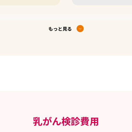
行する場合、乳がんの成長はダブリングタイムが約100日と成
もっと見る
検査の不利益が増します。
パ節転移が見られることがあり、進行癌で発見となり、検診の
回の継続にて利益が不利益を上回る最も適切な期間となります
増えると同時に、見落としと言う問題も生じます。これも利益
PBCシステム乳がん検診は、他施設の10％以上の要精密検査と
した。このように診断精度を最も重視し、受診者に利益が上回
ン2013年により、視触診は施行しておりません。また、エビ
せん。
乳がん検診費用