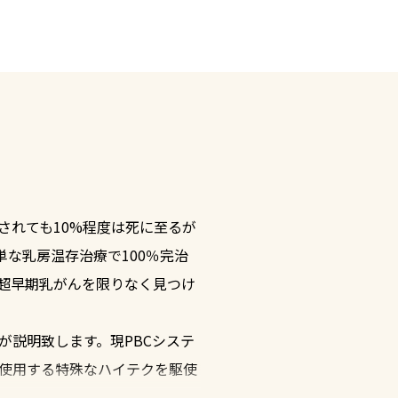
がなく、より正確な診断が可能となりま
reeningは、AI技術を用いた画質認識技術
周囲と輝度の特徴が異なる領域を強調表
病変を部位を表示します。これにより自
能にしました。
されても10%程度は死に至るが
な乳房温存治療で100％完治
の超早期乳がんを限りなく見つけ
説明致します。現PBCシステ
使用する特殊なハイテクを駆使
。