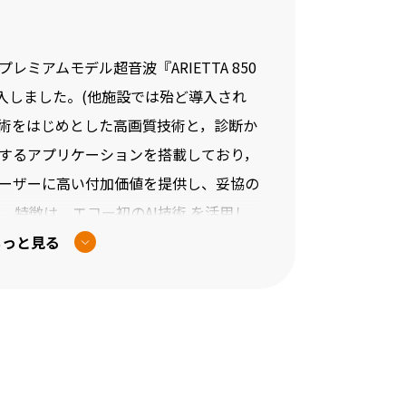
ミアムモデル超音波『ARIETTA 850
機を導入しました。(他施設では殆ど導入され
ght技術をはじめとした高画質技術と，診断か
するアプリケーションを搭載しており，
ーザーに高い付加価値を提供し、妥協の
 特徴は、エコー初のAI技術 を活用し
nsight技術」。深部感度と均一性をさら
もっと見る
ng PLUS」。「見やすい」画像を提供する
。
ィー装置搭載です。エラストグラフィー
いた触診を客観的に映像化することがで
鑑別で大切な硬さが判る超音波です。こ