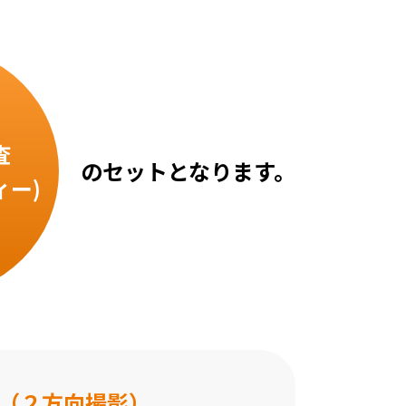
査
のセットとなります。
ィー)
（２方向撮影）