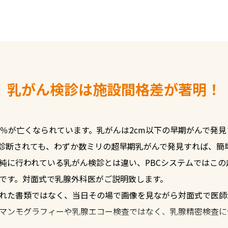
れで不確かな触診の必要性
す。
2024年より導入したe Sc
により、Bモード画像内の
示します。リアルタイムに
乳がん検診は
施設間格差が著明！
動的に病変を拾うことを可
0％が亡くなられています。乳がんは2cm以下の早期がんで発見
診断されても、わずか数ミリの超早期乳がんで発見すれば、簡単
純に行われている乳がん検診とは違い、PBCシステムではこ
です。対面式で乳腺外科医がご説明致します。
れた書類ではなく、当日その場で画像を見ながら対面式で医師が
マンモグラフィーや乳腺エコー検査ではなく、乳腺精密検査に
腺エコー検査を組み込んだ国内初の次世代型の乳がん検診です