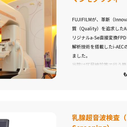
FUJIFILMが、革新（In
質（Quality）を追求したAMU
リジナルa-Se直接変換F
解析技術を搭載したi-AE
ました。
当院は区民検診等で行う簡
と頭尾方向のマンモグラフ
2方向撮影を行い関心領域
乳腺超音波検査（