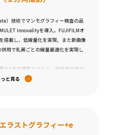
novate）技術でマンモグラフィー検査の品
LET Innovalityを導入。FUJIFILMオ
PDを搭載し、低線量化を実現、また新画像
Cの併用で乳房ごとの線量最適化を実現し
易な1方向撮影ではなく、内外斜位方向
ィーガイドライン標準撮影と規定された
もっと見る
の診断精度も向上させます。
エラストグラフィー+e