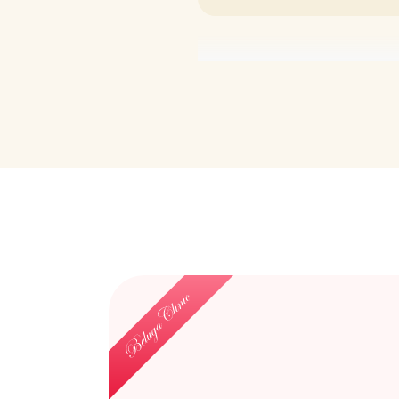
乳がん検診を１年未満で毎年施
は発見できない為、利益はなく
また、2年に１回だと腋窩リン
のみとなります。つまり、年１
剰診断を生じ無益に精密検査が
乳がん検診となります。当院の
方のみが精密検査という結果で
度の検診です。検診ガイドライ
る自己触診もお勧めしておりま