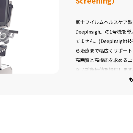
Screening）
富士フイルムヘルスケア製プレ
DeepInsigh』の1号
てません。)DeepInsi
ら治療まで幅広くサポート
高画質と高機能を求めるユ
ない診断価値を提供します。
たノイズ除去技術「DeepI
に向上させた「eFocusi
「Carving Imaging」です
従来通り、エラストグラフ
装置は指先の感覚で行って
きます。乳がんの良悪性の