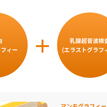
＋
向
乳腺超音波検
ラフィー
(エラストグラフ
マンモグラフィー